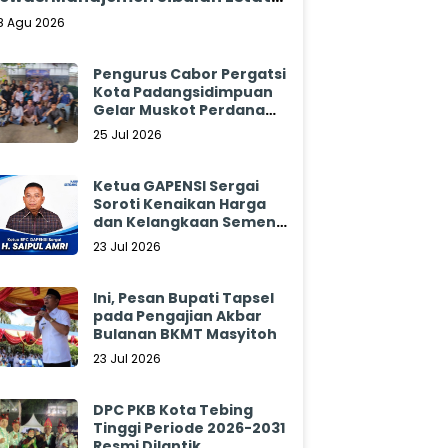
ungkam
8 Agu 2026
Pengurus Cabor Pergatsi
Kota Padangsidimpuan
Gelar Muskot Perdana
2026 - 2030
25 Jul 2026
Ketua GAPENSI Sergai
Soroti Kenaikan Harga
dan Kelangkaan Semen,
Minta Pemerintah
23 Jul 2026
Segera Bertindak
Ini, Pesan Bupati Tapsel
pada Pengajian Akbar
Bulanan BKMT Masyitoh
23 Jul 2026
DPC PKB Kota Tebing
Tinggi Periode 2026-2031
Resmi Dilantik