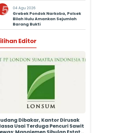
5
04 Agu 2026
Grebek Pondok Narkoba, Polsek
Bilah Hulu Amankan Sejumlah
Barang Bukti
ilihan Editor
udang Dibakar, Kantor Dirusak
assa Usai Terduga Pencuri Sawit
ewas: Manajemen Sibulan Estate