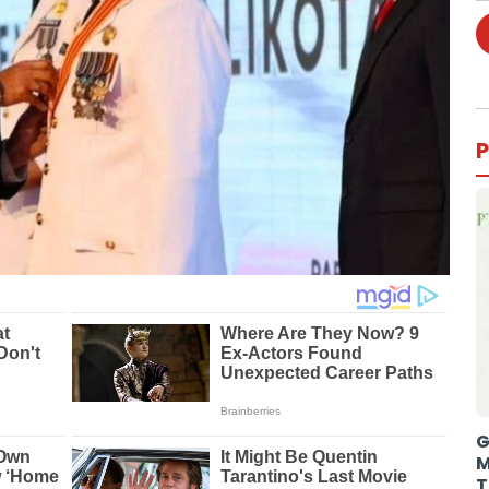
P
G
M
T