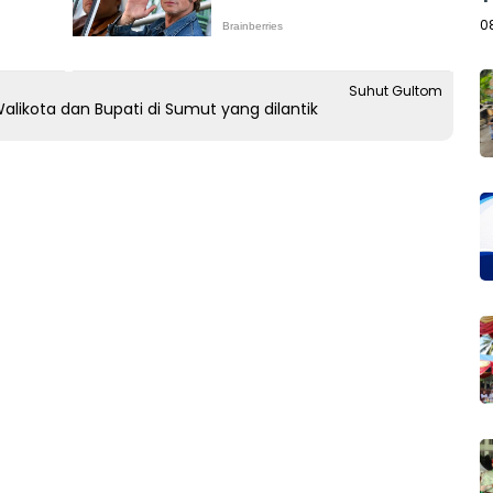
B
0
Suhut Gultom
likota dan Bupati di Sumut yang dilantik