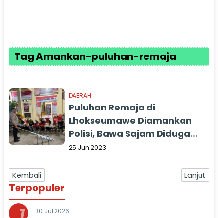
Tag Amankan-puluhan-remaja
DAERAH
Puluhan Remaja di
Lhokseumawe Diamankan
Polisi, Bawa Sajam Diduga
Hendak Tawuran
25 Jun 2023
Kembali
Lanjut
Terpopuler
1
30 Jul 2026