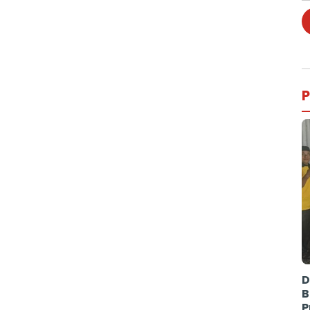
P
D
B
P