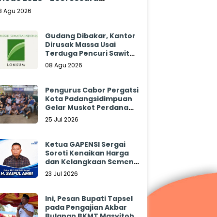
klamasi
8 Agu 2026
Gudang Dibakar, Kantor
Dirusak Massa Usai
Terduga Pencuri Sawit
Tewas: Manajemen
08 Agu 2026
Sibulan Estate Bungkam
Pengurus Cabor Pergatsi
Kota Padangsidimpuan
Gelar Muskot Perdana
2026 - 2030
25 Jul 2026
Ketua GAPENSI Sergai
Soroti Kenaikan Harga
dan Kelangkaan Semen,
Minta Pemerintah
23 Jul 2026
Segera Bertindak
Ini, Pesan Bupati Tapsel
pada Pengajian Akbar
Bulanan BKMT Masyitoh