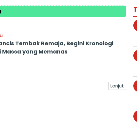
T
a
AL
Prancis Tembak Remaja, Begini Kronologi
i Massa yang Memanas
Lanjut