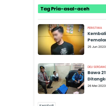
Tag Pria-asal-aceh
PERISTIWA
Kembali
Pemala
25 Jun 2023
DELI SERDAN
Bawa 21
Ditangk
26 Mei 2023
Kembali