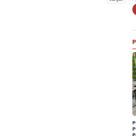
P
P
P
P