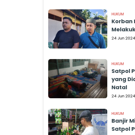
HUKUM
Korban 
Melakuk
24 Jun 202
HUKUM
Satpol 
yang Di
Natal
24 Jun 202
HUKUM
Banjir 
Satpol 