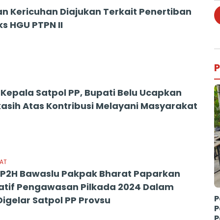
an Kericuhan Diajukan Terkait Penertiban
ks HGU PTPN II
P
 Kepala Satpol PP, Bupati Belu Ucapkan
asih Atas Kontribusi Melayani Masyarakat
AT
HP2H Bawaslu Pakpak Bharat Paparkan
patif Pengawasan Pilkada 2024 Dalam
P
Digelar Satpol PP Provsu
P
P