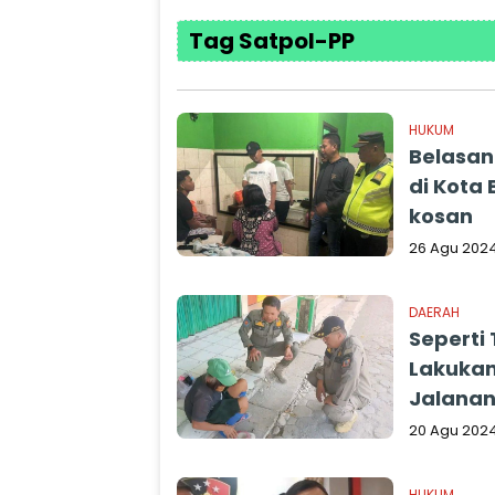
Tag Satpol-PP
HUKUM
Belasan
di Kota 
kosan
26 Agu 202
DAERAH
Seperti
Lakukan
Jalana
20 Agu 202
HUKUM