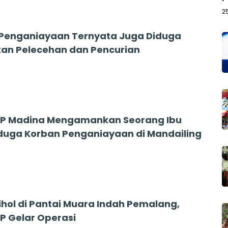
2
Penganiayaan Ternyata Juga Diduga
an Pelecehan dan Pencurian
4
PP Madina Mengamankan Seorang Ibu
duga Korban Penganiayaan di Mandailing
4
Mihol di Pantai Muara Indah Pemalang,
PP Gelar Operasi