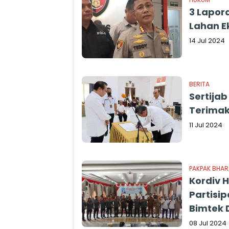
3 Lapor
Lahan E
14 Jul 2024
BERITA
Sertijab
Terimak
11 Jul 2024
PAKPAK BHAR
Kordiv 
Partisi
Bimtek 
08 Jul 2024