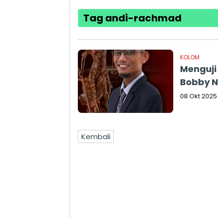
Tag andi-rachmad
KOLOM
Menguji
Bobby N
08 Okt 2025
Kembali