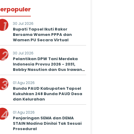
erpopuler
1
30 Jul 2026
Bupati Tapsel Ikuti Rakor
Bersama Wamen PPPA dan
Wamen PU Secara Virtual
2
30 Jul 2026
Pelantikan DPW Tani Merdeka
Indonesia Provsu 2026 - 2031,
Bobby Nasution dan Gus Irawan
Serukan Kolaborasi Wujudkan
3
Ketapang dan Kesejahteraan
01 Agu 2026
Petani
Bunda PAUD Kabupaten Tapsel
Kukuhkan 248 Bunda PAUD Desa
dan Kelurahan
4
01 Agu 2026
Penjaringan SEMA dan DEMA
STAIN Madina Dinilai Tak Sesuai
Prosedural