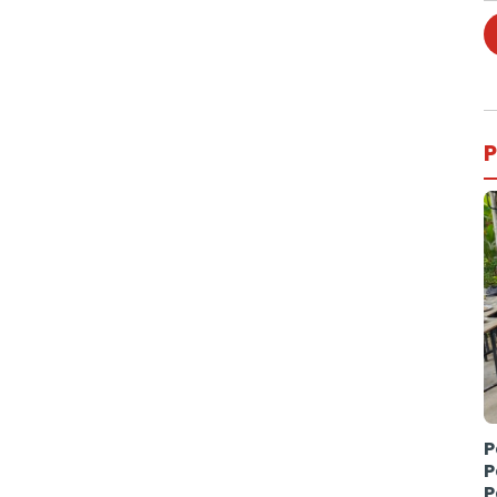
P
P
P
P