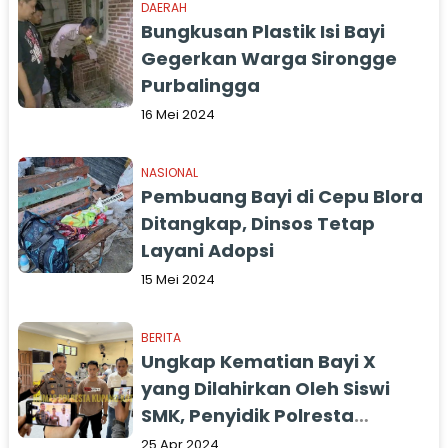
DAERAH
Bungkusan Plastik Isi Bayi
Gegerkan Warga Sirongge
Purbalingga
16 Mei 2024
NASIONAL
Pembuang Bayi di Cepu Blora
Ditangkap, Dinsos Tetap
Layani Adopsi
15 Mei 2024
BERITA
Ungkap Kematian Bayi X
yang Dilahirkan Oleh Siswi
SMK, Penyidik Polresta
Gandeng Forensik RSB
25 Apr 2024