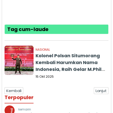
Tag cum-laude
NASIONAL
Kolonel Polsan Situmorang
Kembali Harumkan Nama
Indonesia, Raih Gelar M.Phil
Dari Madrash University
15 Okt 2025
Dengan Predikat Cum Laude
Kembali
Lanjut
Terpopuler
1
kemarin