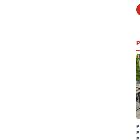
P
P
P
P