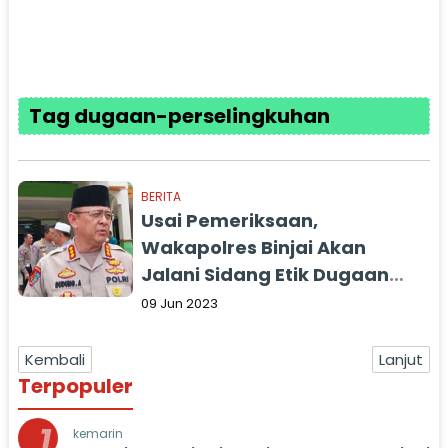
Tag dugaan-perselingkuhan
BERITA
Usai Pemeriksaan,
Wakapolres Binjai Akan
Jalani Sidang Etik Dugaan
Perselingkuhan
09 Jun 2023
Kembali
Lanjut
Terpopuler
1
kemarin