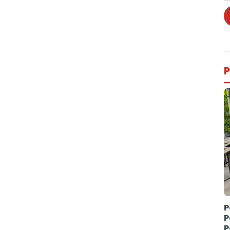
P
P
P
P