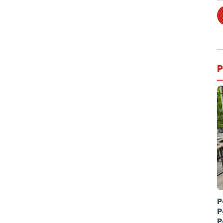
P
P
P
P