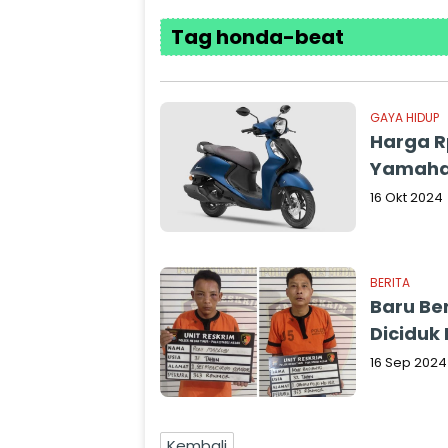
Tag honda-beat
GAYA HIDUP
Harga Rp
Yamaha 
16 Okt 2024
BERITA
Baru Be
Diciduk
16 Sep 2024
Kembali