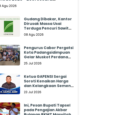
klamasi
8 Agu 2026
Gudang Dibakar, Kantor
Dirusak Massa Usai
Terduga Pencuri Sawit
Tewas: Manajemen
08 Agu 2026
Sibulan Estate Bungkam
Pengurus Cabor Pergatsi
Kota Padangsidimpuan
Gelar Muskot Perdana
2026 - 2030
25 Jul 2026
Ketua GAPENSI Sergai
Soroti Kenaikan Harga
dan Kelangkaan Semen,
Minta Pemerintah
23 Jul 2026
Segera Bertindak
Ini, Pesan Bupati Tapsel
pada Pengajian Akbar
Bulanan BKMT Masyitoh