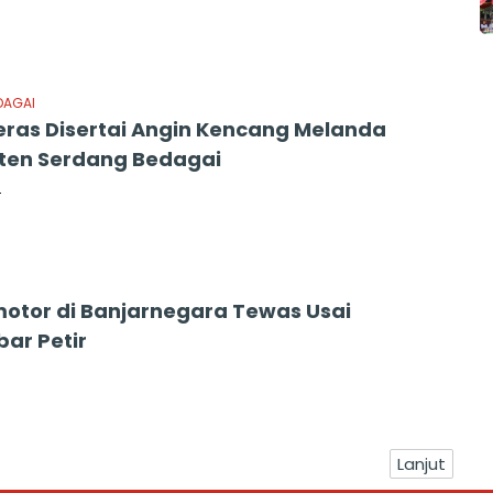
DAGAI
eras Disertai Angin Kencang Melanda
ten Serdang Bedagai
4
otor di Banjarnegara Tewas Usai
ar Petir
Lanjut