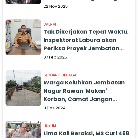
Desa yang Putus
22 Nov 2025
DAERAH
Tak Dikerjakan Tepat Waktu,
Inspektorat Labura akan
Periksa Proyek Jembatan
Desa Pematang
07 Feb 2025
SERDANG BEDAGAI
Warga Keluhkan Jembatan
Nagur Rawan 'Makan'
Korban, Camat Jangan
Tutup Mata
11 Des 2024
HUKUM
Lima Kali Beraksi, MS Curi 468