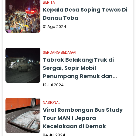
BERITA
Kepala Desa Soping Tewas Di
Danau Toba
01 Agu 2024
SERDANG BEDAGAI
Tabrak Belakang Truk di
Sergai, Sopir Mobil
Penumpang Remuk dan
Tewas di TKP
12 Jul 2024
NASIONAL
Viral Rombongan Bus Study
Tour MAN 1 Jepara
Kecelakaan di Demak
04 Jul 2024