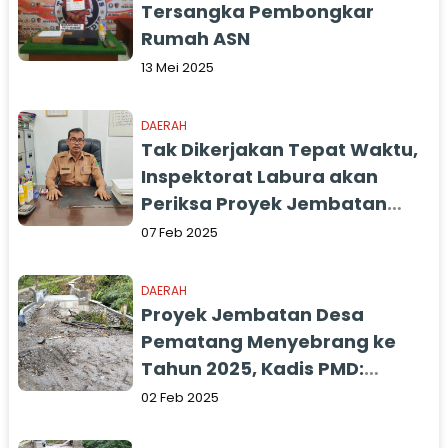
Tersangka Pembongkar
Rumah ASN
13 Mei 2025
DAERAH
Tak Dikerjakan Tepat Waktu,
Inspektorat Labura akan
Periksa Proyek Jembatan
Desa Pematang
07 Feb 2025
DAERAH
Proyek Jembatan Desa
Pematang Menyebrang ke
Tahun 2025, Kadis PMD:
Kembalikan Anggarannya ke
02 Feb 2025
Kas Desa