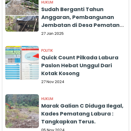
HUKUM
Sudah Berganti Tahun
Anggaran, Pembangunan
Jembatan di Desa Pematang
Tahun 2024 Tak Kunjung
27 Jan 2025
Selesai
POLITIK
Quick Count Pilkada Labura
Paslon Hebat Unggul Dari
Kotak Kosong
27 Nov 2024
HUKUM
Marak Galian C Diduga Ilegal,
Kades Pematang Labura :
Tangkapkan Terus.
05 Nov 2024