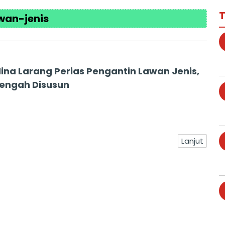
T
wan-jenis
ina Larang Perias Pengantin Lawan Jenis,
engah Disusun
Lanjut