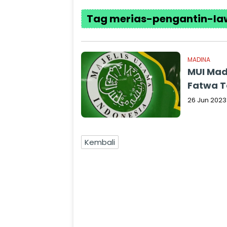
Tag merias-pengantin-la
MADINA
MUI Mad
Fatwa T
26 Jun 2023
Kembali