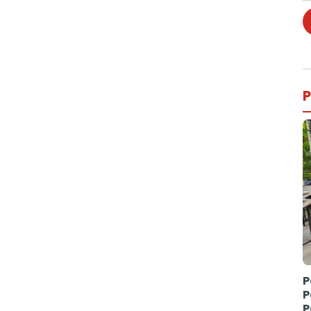
P
P
P
P