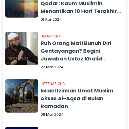
Qadar: Kaum Muslimin
Menantikan 10 Hari Terakhir
Bulan Ramadan dengan
01 Apr 2024
Penuh Harap
HUMANIORA
Ruh Orang Mati Bunuh Diri
Gentayangan? Begini
Jawaban Ustaz Khalid
Basalamah
23 Mar 2024
INTERNASIONAL
Israel Izinkan Umat Muslim
Akses Al-Aqsa di Bulan
Ramadan
06 Mar 2024