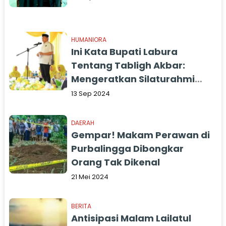
HUMANIORA
Ini Kata Bupati Labura
Tentang Tabligh Akbar:
Mengeratkan Silaturahmi
untuk Mewujudkan Labura
13 Sep 2024
Sejahtera dan Religius
DAERAH
Gempar! Makam Perawan di
Purbalingga Dibongkar
Orang Tak Dikenal
21 Mei 2024
BERITA
Antisipasi Malam Lailatul