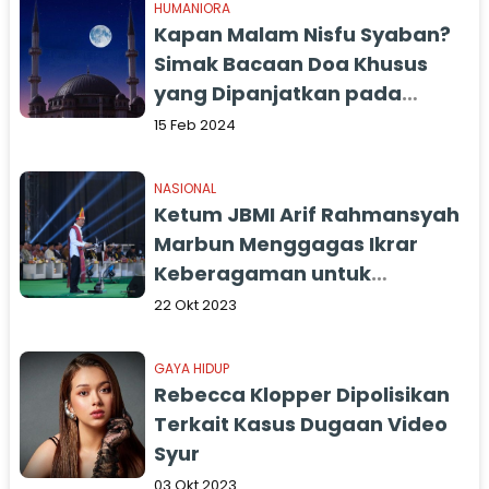
HUMANIORA
Kapan Malam Nisfu Syaban?
Simak Bacaan Doa Khusus
yang Dipanjatkan pada
Malam Nisfu Syaban
15 Feb 2024
NASIONAL
Ketum JBMI Arif Rahmansyah
Marbun Menggagas Ikrar
Keberagaman untuk
Nusantara
22 Okt 2023
GAYA HIDUP
Rebecca Klopper Dipolisikan
Terkait Kasus Dugaan Video
Syur
03 Okt 2023