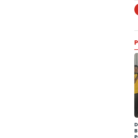
P
D
B
P