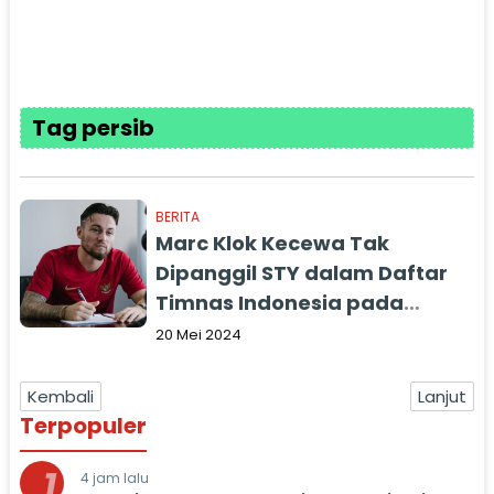
Tag persib
BERITA
Marc Klok Kecewa Tak
Dipanggil STY dalam Daftar
Timnas Indonesia pada
Kualifikasi Piala Dunia
20 Mei 2024
Kembali
Lanjut
Terpopuler
1
4 jam lalu