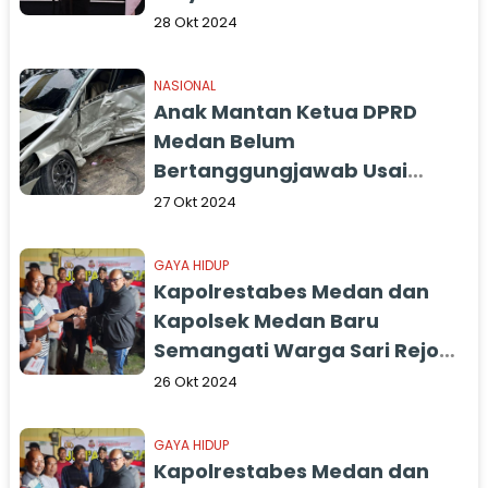
saat menandatangani
28 Okt 2024
deklarasi pilkada Damai Kota
Medan 2024.
NASIONAL
Anak Mantan Ketua DPRD
Medan Belum
Bertanggungjawab Usai
Tabrak Mobil Innova, Korban
27 Okt 2024
Lapor Polisi
GAYA HIDUP
Kapolrestabes Medan dan
Kapolsek Medan Baru
Semangati Warga Sari Rejo
Kompak Jaga Kamtibmas
26 Okt 2024
GAYA HIDUP
Kapolrestabes Medan dan