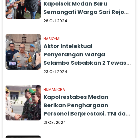
Kapolsek Medan Baru
Semangati Warga Sari Rejo
Kompak Jaga Kamtibmas
26 Okt 2024
NASIONAL
Aktor Intelektual
Penyerangan Warga
Selambo Sebabkan 2 Tewas
Diburu, 3 Pelaku Sudah
23 Okt 2024
Ditangkap
HUMANIORA
Kapolrestabes Medan
Berikan Penghargaan
Personel Berprestasi, TNI dan
Masyarakat
21 Okt 2024