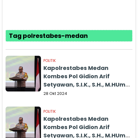
Tag polrestabes-medan
POLITIK
Kapolrestabes Medan
Kombes Pol Gidion Arif
Setyawan, S.I.K., S.H., M.HUm
saat menandatangani
28 Okt 2024
deklarasi pilkada Damai Kota
Medan 2024.
POLITIK
Kapolrestabes Medan
Kombes Pol Gidion Arif
Setyawan, S.I.K., S.H., M.HUm