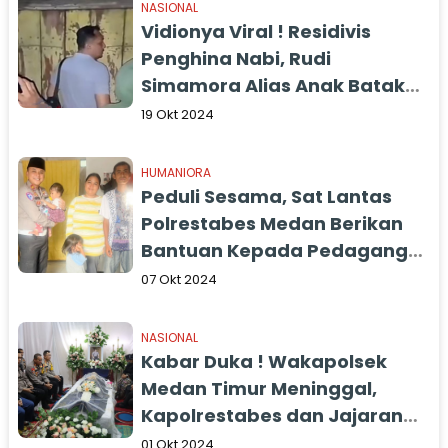
NASIONAL
Vidionya Viral ! Residivis
Penghina Nabi, Rudi
Simamora Alias Anak Batak
Diamankan di Mapolrestabes
19 Okt 2024
Medan
HUMANIORA
Peduli Sesama, Sat Lantas
Polrestabes Medan Berikan
Bantuan Kepada Pedagang
Siomay Korban Hipnotis
07 Okt 2024
NASIONAL
Kabar Duka ! Wakapolsek
Medan Timur Meninggal,
Kapolrestabes dan Jajaran
Melayat
01 Okt 2024