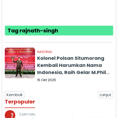
Tag rajnath-singh
NASIONAL
Kolonel Polsan Situmorang
Kembali Harumkan Nama
Indonesia, Raih Gelar M.Phil
Dari Madrash University
15 Okt 2025
Dengan Predikat Cum Laude
Kembali
Lanjut
Terpopuler
1
2 jam lalu