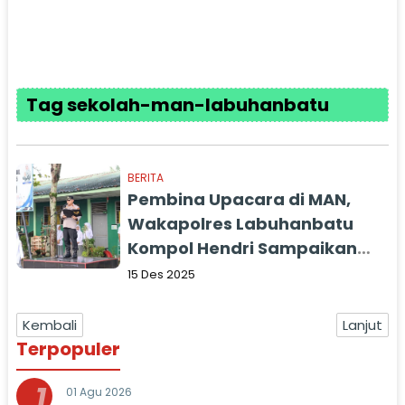
Tag sekolah-man-labuhanbatu
BERITA
Pembina Upacara di MAN,
Wakapolres Labuhanbatu
Kompol Hendri Sampaikan
Pesan Kamtibmas
15 Des 2025
Kembali
Lanjut
Terpopuler
1
01 Agu 2026