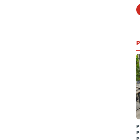
P
P
P
P