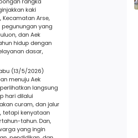
bongan rangka
injakkan kaki
, Kecamatan Arse,
a pegunungan yang
guluon, dan Aek
ahun hidup dengan
elayanan dasar,
Rabu (13/5/2026)
an menuju Aek
erlihatkan langsung
hari dilalui
akan curam, dan jalur
, tetapi kenyataan
tahun-tahun. Dan,
arga yang ingin
an, pendidikan, dan