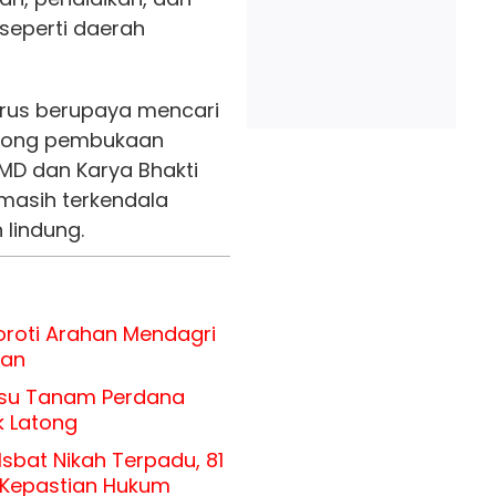
seperti daerah
rus berupaya mencari
orong pembukaan
MD dan Karya Bhakti
 masih terkendala
 lindung.
roti Arahan Mendagri
uan
su Tanam Perdana
k Latong
sbat Nikah Terpadu, 81
h Kepastian Hukum