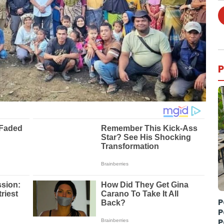
P
P
P
P