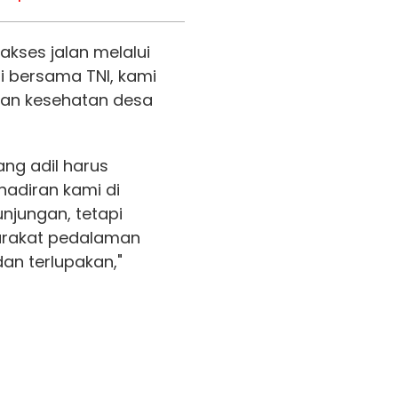
kses jalan melalui
 bersama TNI, kami
nan kesehatan desa
ng adil harus
hadiran kami di
njungan, tetapi
rakat pedalaman
dan terlupakan,"