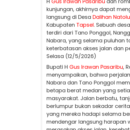
H
Gus Irawan Pasaribu
dan rom
kunjungan, akhirnya dapat meng
langsung di Desa
Dalihan Natolu
Kabupaten
Tapsel
. Sebuah des
terdiri dari Tano Ponggol, Nang
Nabara, yang selama puluhan t
keterbatasan akses jalan dan p
Selasa (12/5/2026)
Bupati H
Gus Irawan Pasaribu
, 
menyampaikan, bahwa perjalan
Nabara dan Tano Ponggol memp
betapa berat medan yang setiap 
masyarakat. Jalan berbatu, tanj
berlumpur bukan sekadar cerita
yang mereka hadapi selama ber
mendengar langsung harapan w
merasakan akses jalan, kesehat