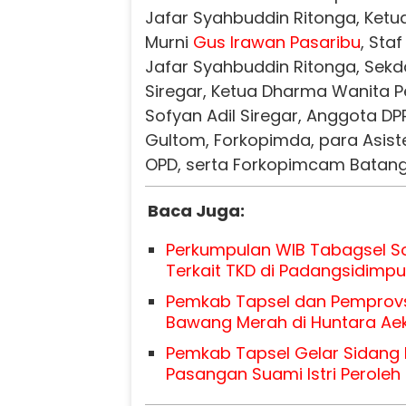
Jafar Syahbuddin Ritonga, Ketu
Murni
Gus Irawan Pasaribu
, Staf
Jafar Syahbuddin Ritonga, Sekd
Siregar, Ketua Dharma Wanita Pe
Sofyan Adil Siregar, Anggota DP
Gultom, Forkopimda, para Asiste
OPD, serta Forkopimcam Batang
Baca Juga:
Perkumpulan WIB Tabagsel So
Terkait TKD di Padangsidimp
Pemkab Tapsel dan Pemprov
Bawang Merah di Huntara Ae
Pemkab Tapsel Gelar Sidang I
Pasangan Suami Istri Perole