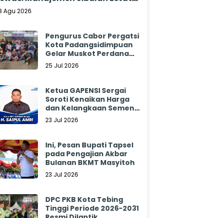
ungkam
8 Agu 2026
Pengurus Cabor Pergatsi
Kota Padangsidimpuan
Gelar Muskot Perdana
2026 - 2030
25 Jul 2026
Ketua GAPENSI Sergai
Soroti Kenaikan Harga
dan Kelangkaan Semen,
Minta Pemerintah
23 Jul 2026
Segera Bertindak
Ini, Pesan Bupati Tapsel
pada Pengajian Akbar
Bulanan BKMT Masyitoh
23 Jul 2026
DPC PKB Kota Tebing
Tinggi Periode 2026-2031
Resmi Dilantik