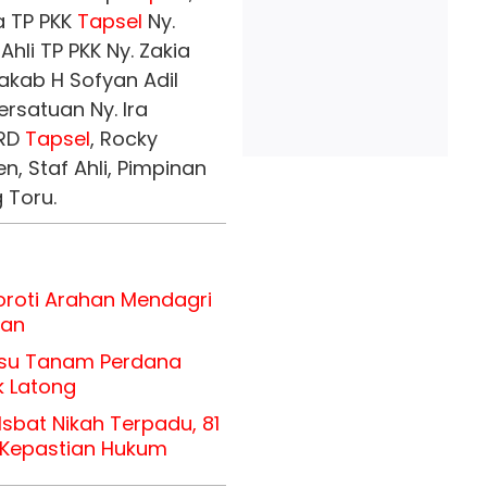
a TP PKK
Tapsel
Ny.
 Ahli TP PKK Ny. Zakia
akab H Sofyan Adil
rsatuan Ny. Ira
RD
Tapsel
, Rocky
n, Staf Ahli, Pimpinan
 Toru.
roti Arahan Mendagri
uan
su Tanam Perdana
k Latong
sbat Nikah Terpadu, 81
h Kepastian Hukum