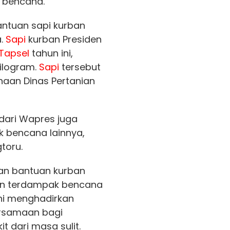
 bencana.
antuan sapi kurban
.
Sapi
kurban Presiden
Tapsel
tahun ini,
ilogram.
Sapi
tersebut
inaan Dinas Pertanian
dari Wapres juga
k bencana lainnya,
toru.
an bantuan kurban
an terdampak bencana
ni menghadirkan
rsamaan bagi
 dari masa sulit.