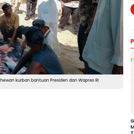
P
 hewan kurban bantuan Presiden dan Wapres RI
G
M
T