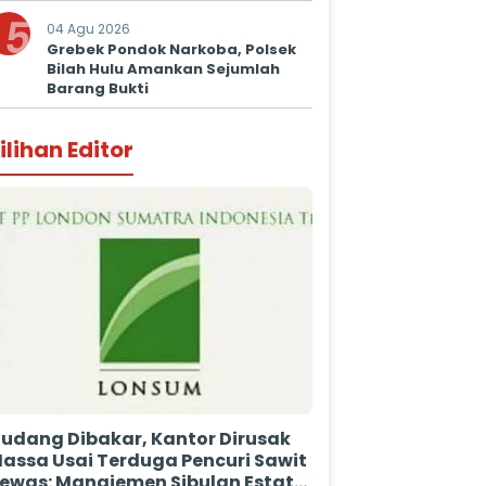
5
04 Agu 2026
Grebek Pondok Narkoba, Polsek
Bilah Hulu Amankan Sejumlah
Barang Bukti
ilihan Editor
udang Dibakar, Kantor Dirusak
assa Usai Terduga Pencuri Sawit
ewas: Manajemen Sibulan Estate