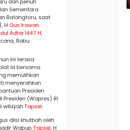
aru dan penuh
nian Sementara
n Batangtoru, saat
, H
Gus Irawan
Idul Adha 1447 H
,
cana, Rabu
un ini terasa
olat Id bersama
ang memulihkan
ti menyerahkan
bantuan Presiden
il Presiden (Wapres) RI
 wilayah
Tapsel
.
gus diisi khutbah oleh
hadir Wabup
Tapsel
, H