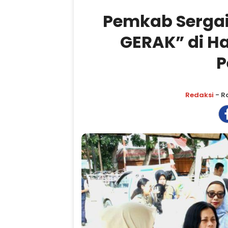
Pemkab Sergai
GERAK” di H
P
Redaksi
- R