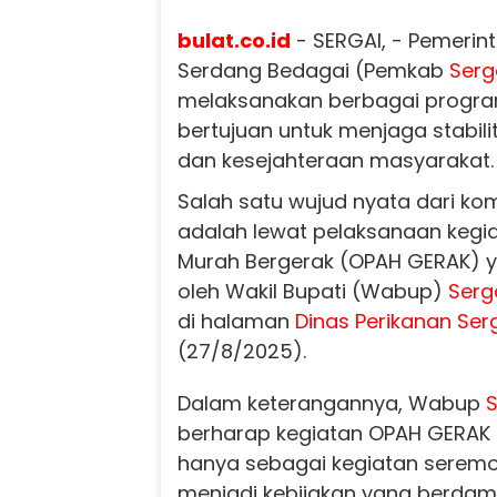
bulat.co.id
- SERGAI, - Pemerin
Serdang Bedagai (Pemkab
Serg
melaksanakan berbagai progra
bertujuan untuk menjaga stabil
dan kesejahteraan masyarakat.
Salah satu wujud nyata dari ko
adalah lewat pelaksanaan kegi
Murah Bergerak (OPAH GERAK) y
oleh Wakil Bupati (Wabup)
Serg
di halaman
Dinas Perikanan
Ser
(27/8/2025).
Dalam keterangannya, Wabup
S
berharap kegiatan OPAH GERAK in
hanya sebagai kegiatan seremon
menjadi kebijakan yang berda