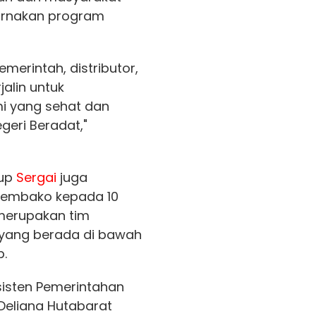
urnakan program
merintah, distributor,
alin untuk
i yang sehat dan
geri Beradat,"
bup
Sergai
juga
sembako kepada 10
merupakan tim
 yang berada di bawah
p.
Asisten Pemerintahan
Deliana Hutabarat