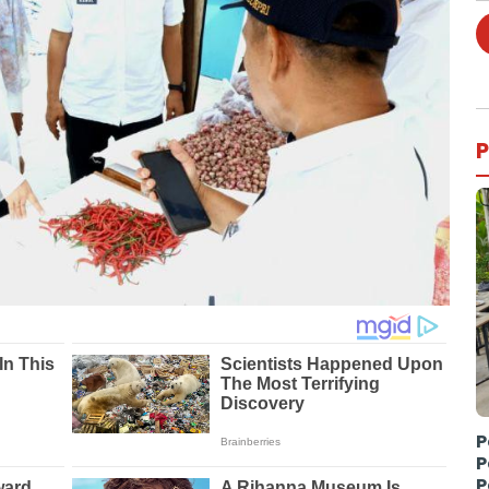
P
P
P
P