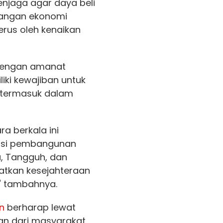
enjaga agar daya beli
langan ekonomi
rus oleh kenaikan
s dengan amanat
iki kewajiban untuk
 termasuk dalam
a berkala ini
visi pembangunan
, Tangguh, dan
atkan kesejahteraan
," tambahnya.
n
berharap lewat
kan dari masyarakat