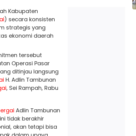
tah Kabupaten
ai
) secara konsisten
m strategis yang
itas ekonomi daerah
mitmen tersebut
atan Operasi Pasar
ang ditinjau langsung
ai
H. Adlin Tambunan
gai
, Sei Rampah, Rabu
ergai
Adlin Tambunan
i tidak berakhir
ial, akan tetapi bisa
mpak dalam upaya