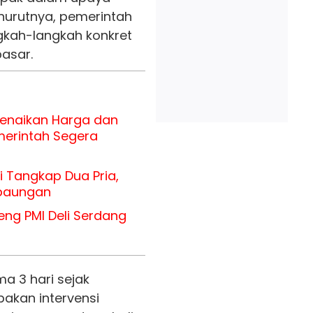
enurutnya, pemerintah
gkah-langkah konkret
pasar.
Kenaikan Harga dan
merintah Segera
i Tangkap Dua Pria,
rbaungan
ng PMI Deli Serdang
a 3 hari sejak
pakan intervensi