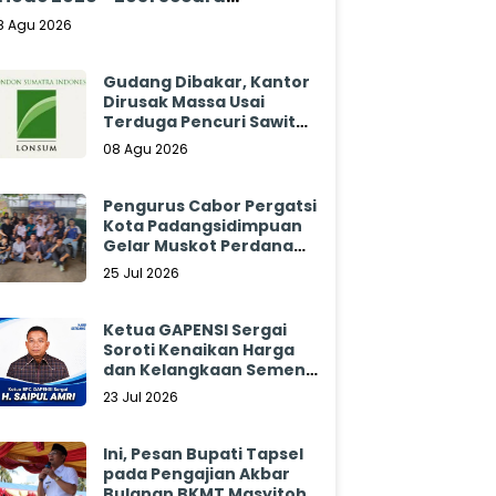
klamasi
8 Agu 2026
Gudang Dibakar, Kantor
Dirusak Massa Usai
Terduga Pencuri Sawit
Tewas: Manajemen
08 Agu 2026
Sibulan Estate Bungkam
Pengurus Cabor Pergatsi
Kota Padangsidimpuan
Gelar Muskot Perdana
2026 - 2030
25 Jul 2026
Ketua GAPENSI Sergai
Soroti Kenaikan Harga
dan Kelangkaan Semen,
Minta Pemerintah
23 Jul 2026
Segera Bertindak
Ini, Pesan Bupati Tapsel
pada Pengajian Akbar
Bulanan BKMT Masyitoh