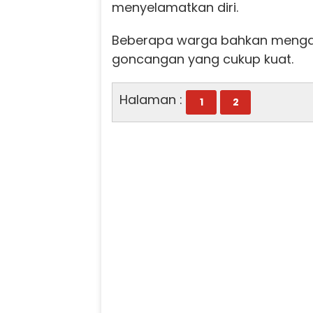
menyelamatkan diri.
Beberapa warga bahkan meng
goncangan yang cukup kuat.
Halaman :
1
2