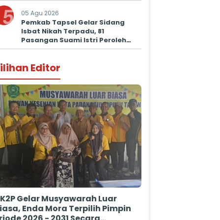
Prima untuk Masyarakat
5
05 Agu 2026
Pemkab Tapsel Gelar Sidang
Isbat Nikah Terpadu, 81
Pasangan Suami Istri Peroleh
Kepastian Hukum
ilihan Editor
K2P Gelar Musyawarah Luar
iasa, Enda Mora Terpilih Pimpin
riode 2026 - 2031 Secara