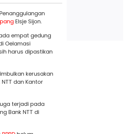
n Penanggulangan
upang
Elsje Sijon.
i ada empat gedung
di Oelamasi
ih harus dipastikan
imbulkan kerusakan
 NTT dan Kantor
juga terjadi pada
g Bank NTT di