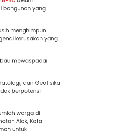
t
BPBD
belum
si bangunan yang
sih menghimpun
genai kerusakan yang
imbau mewaspadai
atologi, dan Geofisika
idak berpotensi
mlah warga di
atan Alak, Kota
umah untuk