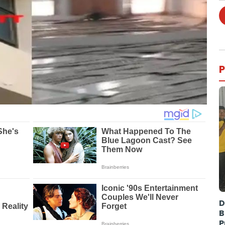
P
D
B
P