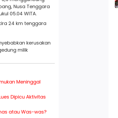
upang, Nusa Tenggara
kul 05.04 WITA.
kira 24 km tenggara
nyebabkan kerusakan
edung milik
temukan Meninggal
es Dipicu Aktivitas
mas atau Was-was?