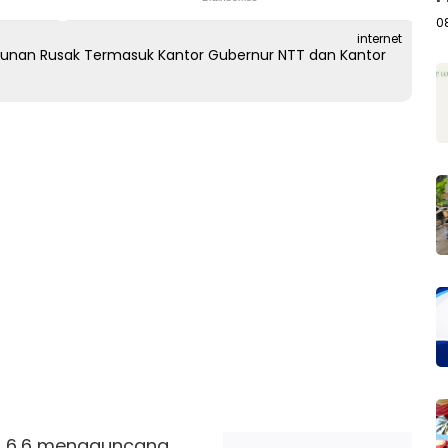
A
0
internet
unan Rusak Termasuk Kantor Gubernur NTT dan Kantor
 6,6 mengguncang