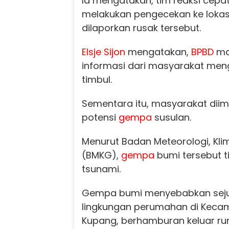
Ia mengatakan, tim reaksi cepa
melakukan pengecekan ke loka
dilaporkan rusak tersebut.
Elsje Sijon
mengatakan,
BPBD
ma
informasi dari masyarakat men
timbul.
Sementara itu, masyarakat di
potensi
gempa
susulan.
Menurut Badan Meteorologi, Klim
(BMKG),
gempa
bumi tersebut t
tsunami.
Gempa bumi menyebabkan seju
lingkungan perumahan di Kecam
Kupang, berhamburan keluar r