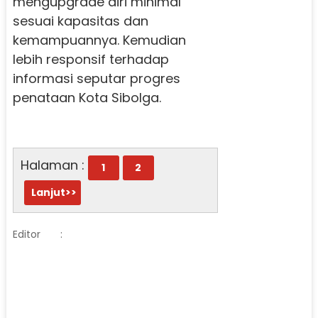
mengupgrade diri minimal
sesuai kapasitas dan
kemampuannya. Kemudian
lebih responsif terhadap
informasi seputar progres
penataan Kota Sibolga.
Halaman :
1
2
Lanjut>>
Editor
: