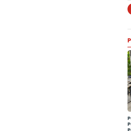
P
P
P
P