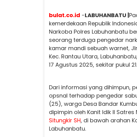
bulat.co.id
-
LABUHANBATU |
Pa
kemerdekaan Republik Indonesia
Narkoba Polres Labuhanbatu ber
seorang terduga pengedar narkot
kamar mandi sebuah warnet, Jln
Kec. Rantau Utara, Labuhanbat
17 Agustus 2025, sekitar pukul 21
Dari informasi yang dihimpun, 
opsnal terhadap pengedar sab
(25), warga Desa Bandar Kumbul, 
dipimpin oleh Kanit Idik II Satre
Situngkir SH
, di bawah arahan K
Labuhanbatu.