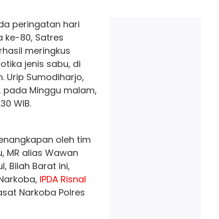
da peringatan hari
 ke-80, Satres
hasil meringkus
ika jenis sabu, di
. Urip Sumodiharjo,
u, pada Minggu malam,
.30 WIB.
penangkapan oleh tim
u, MR alias Wawan
Bilah Barat ini,
s Narkoba,
IPDA Risnal
asat Narkoba Polres