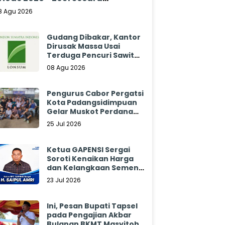
klamasi
8 Agu 2026
Gudang Dibakar, Kantor
Dirusak Massa Usai
Terduga Pencuri Sawit
Tewas: Manajemen
08 Agu 2026
Sibulan Estate Bungkam
Pengurus Cabor Pergatsi
Kota Padangsidimpuan
Gelar Muskot Perdana
2026 - 2030
25 Jul 2026
Ketua GAPENSI Sergai
Soroti Kenaikan Harga
dan Kelangkaan Semen,
Minta Pemerintah
23 Jul 2026
Segera Bertindak
Ini, Pesan Bupati Tapsel
pada Pengajian Akbar
Bulanan BKMT Masyitoh