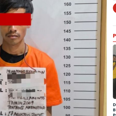
P
D
B
P