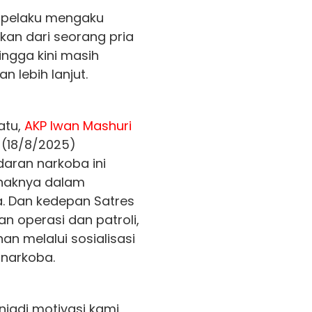
a, pelaku mengaku
an dari seorang pria
ingga kini masih
 lebih lanjut.
atu,
AKP Iwan Mashuri
 (18/8/2025)
aran narkoba ini
ihaknya dalam
. Dan kedepan Satres
n operasi dan patroli,
n melalui sosialisasi
narkoba.
jadi motivasi kami