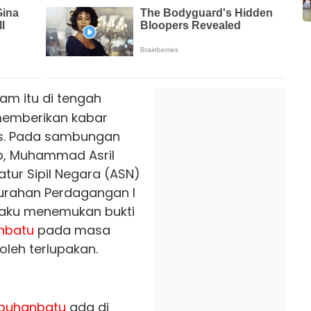
am itu di tengah
memberikan kabar
s. Pada sambungan
pp, Muhammad Asril
tur Sipil Negara (ASN)
urahan Perdagangan I
ku menemukan bukti
nbatu
pada masa
leh terlupakan.
buhanbatu
ada di