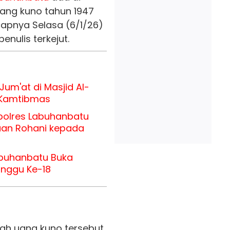
ang kuno tahun 1947
capnya Selasa (6/1/26)
nulis terkejut.
Jum'at di Masjid Al-
 Kamtibmas
apolres Labuhanbatu
aan Rohani kepada
abuhanbatu Buka
inggu Ke-18
rah uang kuno tersebut