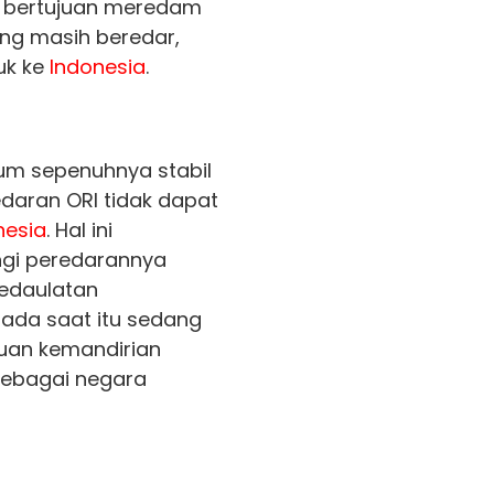
 bertujuan meredam
ng masih beredar,
uk ke
Indonesia
.
um sepenuhnya stabil
daran ORI tidak dapat
nesia
. Hal ini
gi peredarannya
edaulatan
ada saat itu sedang
uan kemandirian
sebagai negara