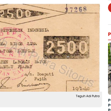
P
Teguh Adi Putra
P
P
P