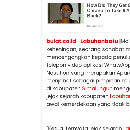
bulat.co.id
-
Labuhanbatu
|
Mal
keheningan, seorang sahabat 
mencengangkan kepada penuli
telepon video aplikasi WhatsA
Nasution yang merupakan Apara
menjabat sebagai pimpinan kel
di kabupaten
Simalungun
menga
jejak sejarah kabupaten
Labuha
awal kemerdekaan yang tidak bo
"Ketua, ternyata jejak sejarah
La