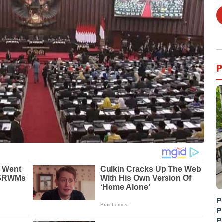
P
P
P
P