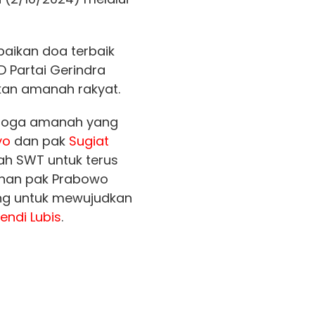
ikan doa terbaik
D Partai Gerindra
kan amanah rakyat.
emoga amanah yang
yo
dan pak
Sugiat
ah SWT untuk terus
nan pak Prabowo
ng untuk mewujudkan
fendi Lubis
.