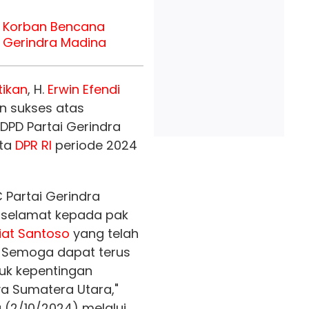
 Korban Bencana
C Gerindra Madina
tikan
, H.
Erwin Efendi
 sukses atas
DPD Partai Gerindra
ota
DPR RI
periode 2024
 Partai Gerindra
 selamat kepada pak
iat Santoso
yang telah
. Semoga dapat terus
uk kepentingan
a Sumatera Utara,"
(2/10/2024) melalui