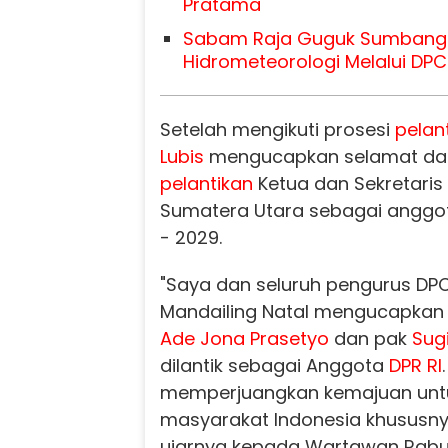
Pratama
Sabam Raja Guguk Sumbang
Hidrometeorologi Melalui DP
Setelah mengikuti prosesi
pelan
Lubis
mengucapkan selamat dan
pelantikan
Ketua dan Sekretaris 
Sumatera Utara sebagai angg
- 2029.
"Saya dan seluruh pengurus DPC
Mandailing Natal mengucapkan
Ade Jona Prasetyo
dan pak
Sug
dilantik sebagai Anggota
DPR RI
memperjuangkan kemajuan unt
masyarakat Indonesia khususny
ujarnya kepada Wartawan Rabu 