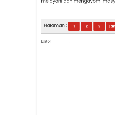
melayani dan mengayomi masy
Halaman :
1
2
3
Lan
Editor
: