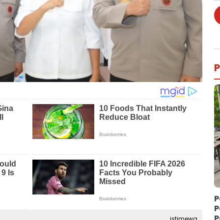
P
P
P
P
istimewa