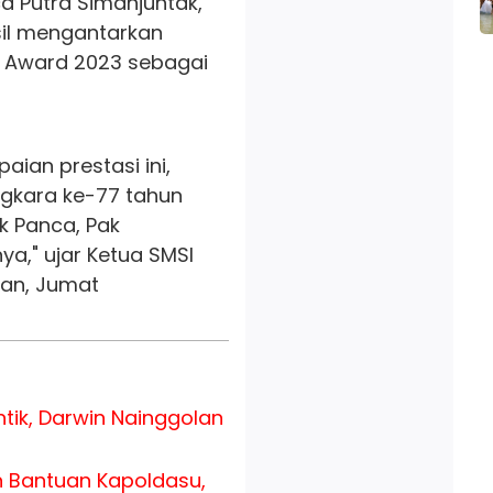
ca Putra Simanjuntak,
sil mengantarkan
 Award 2023 sebagai
ian prestasi ini,
gkara ke-77 tahun
k Panca, Pak
a," ujar Ketua SMSI
dan, Jumat
ntik, Darwin Nainggolan
n Bantuan Kapoldasu,