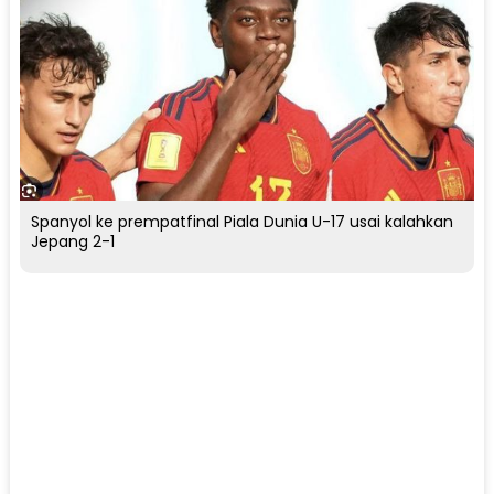
Spanyol ke prempatfinal Piala Dunia U-17 usai kalahkan
Jepang 2-1