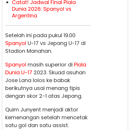
Catat! Jadwal Final Piala
Dunia 2026: Spanyol vs
Argentina
Setelah ini pada pukul 19.00
Spanyol
U-17 vs Jepang U-17 di
Stadion Manahan.
Spanyol
masih superior di
Piala
Dunia U-17
2023. Skuad asuhan
Jose Lana lolos ke babak
berikutnya usai menang tipis
dengan skor 2-1 atas Jepang.
Quim Junyent menjadi aktor
kemenangan setelah mencetak
satu gol dan satu assist.