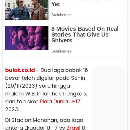
bulat.co.id
- Dua laga babak 16
besar telah digelar pada Senin
(20/11/2023) sore hingga
malam WIB. Inilah hasil lengkap,
dan top skor
Piala Dunia U-17
2023.
Di Stadion Manahan, ada laga
antara Ekuador U-17 vs
Brasil
U-