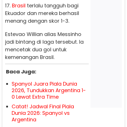
17.
Brasil
terlalu tangguh bagi
Ekuador dan mereka berhasil
menang dengan skor 1-3.
Estevao Willian alias Messinho
jadi bintang di laga tersebut. Ia
mencetak dua gol untuk
kemenangan Brasil.
Baca Juga:
Spanyol Juara Piala Dunia
2026, Tundukkan Argentina 1-
0 Lewat Extra Time
Catat! Jadwal Final Piala
Dunia 2026: Spanyol vs
Argentina