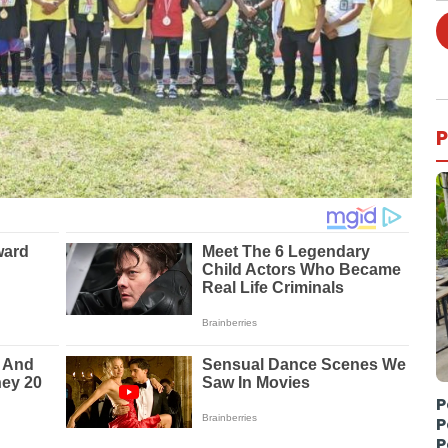
P
P
P
P