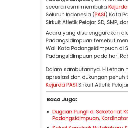
secara resmi membuka
Kejurda
Seluruh Indonesia (
PASI
) Kota P
Sirkuit Atletik Pelajar SD, SMP, d
Acara yang diselenggarakan ol
Padangsidimpuan tersebut memp
Wali Kota Padangsidimpuan di S
Padangsidimpuan pada hari Rab
Dalam sambutannya, H Letnan
apresiasi dan dukungan penuh t
Kejurda
PASI
Sirkuit Atletik Pelajar
Baca Juga:
Dugaan Pungli di Seketariat K
Padangsidimpuan, Kordinator
Solusi Kapolsek Hutaimbaru S