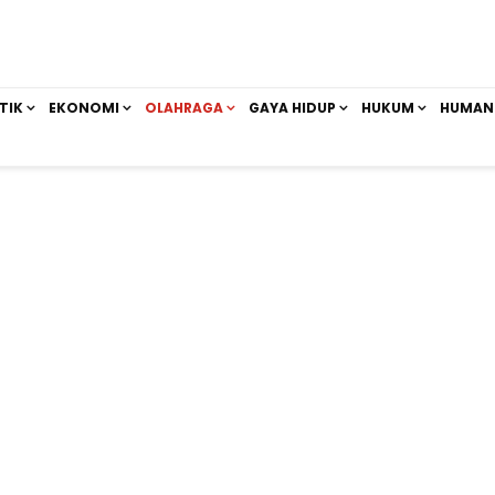
TIK
EKONOMI
OLAHRAGA
GAYA HIDUP
HUKUM
HUMAN