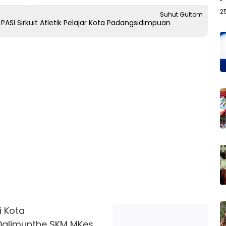
2
Suhut Gultom
SI Sirkuit Atletik Pelajar Kota Padangsidimpuan
 Kota
 Dalimunthe SKM MKes