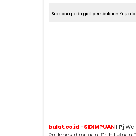
Suasana pada giat pembukaan Kejurda PA
bulat.co.id
-
SIDIMPUAN
I Pj
Wali
Padangsidimpuan, Dr. H Letnan