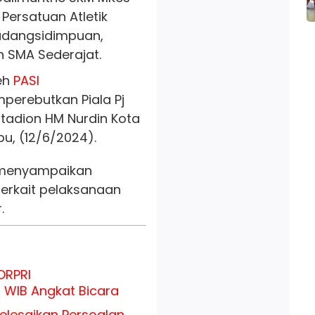
Persatuan Atletik
adangsidimpuan,
an SMA Sederajat.
eh
PASI
erebutkan Piala Pj
tadion HM Nurdin Kota
u, (12/6/2024).
 menyampaikan
erkait pelaksanaan
.
ORPRI
 WIB Angkat Bicara
elesaikan Persoalan