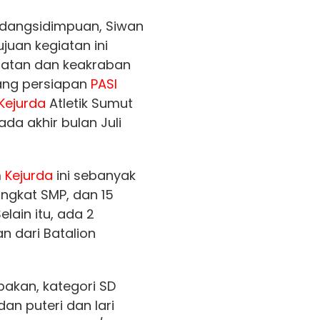
dangsidimpuan, Siwan
juan kegiatan ini
batan dan keakraban
jang persiapan
PASI
Kejurda
Atletik Sumut
da akhir bulan Juli
m
Kejurda
ini sebanyak
tingkat SMP, dan 15
elain itu, ada 2
n dari Batalion
akan, kategori SD
dan puteri dan lari