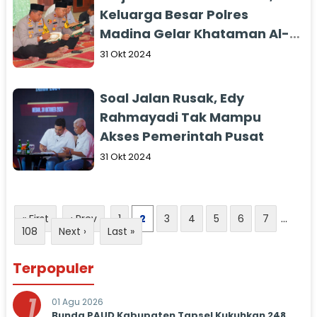
Keluarga Besar Polres
Madina Gelar Khataman Al-
Qur'an
31 Okt 2024
Soal Jalan Rusak, Edy
Rahmayadi Tak Mampu
Akses Pemerintah Pusat
31 Okt 2024
« First
‹ Prev
1
2
3
4
5
6
7
...
108
Next ›
Last »
Terpopuler
1
01 Agu 2026
Bunda PAUD Kabupaten Tapsel Kukuhkan 248