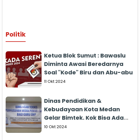
Politik
Ketua Blok Sumut : Bawaslu
Diminta Awasi Beredarnya
Soal "Kode" Biru dan Abu-abu
11 Okt 2024
Dinas Pendidikan &
Kebudayaan Kota Medan
Gelar Bimtek. Kok Bisa Ada
Foto Calon Gubernur Sumut
10 Okt 2024
Bobby Nasution ???