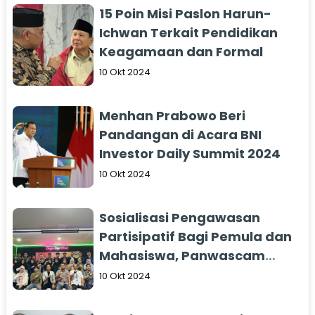
15 Poin Misi Paslon Harun-
Ichwan Terkait Pendidikan
Keagamaan dan Formal
10 Okt 2024
Menhan Prabowo Beri
Pandangan di Acara BNI
Investor Daily Summit 2024
10 Okt 2024
Sosialisasi Pengawasan
Partisipatif Bagi Pemula dan
Mahasiswa, Panwascam
Medan Area Ajak Untuk
10 Okt 2024
Ramaikan TPS