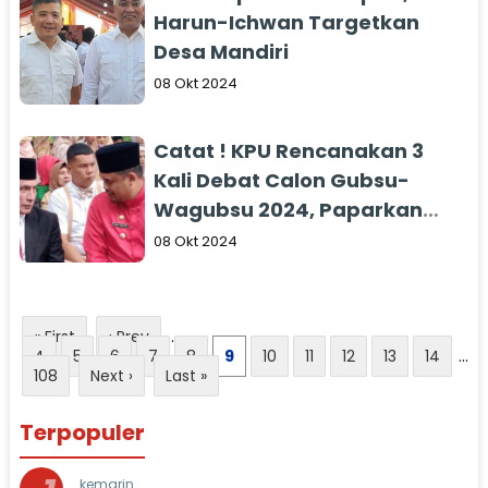
Harun-Ichwan Targetkan
Desa Mandiri
08 Okt 2024
Catat ! KPU Rencanakan 3
Kali Debat Calon Gubsu-
Wagubsu 2024, Paparkan
Visi-Misi
08 Okt 2024
« First
‹ Prev
...
4
5
6
7
8
9
10
11
12
13
14
...
108
Next ›
Last »
Terpopuler
kemarin