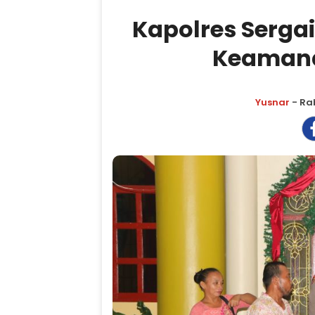
Kapolres Serga
Keamana
Yusnar
- Rab