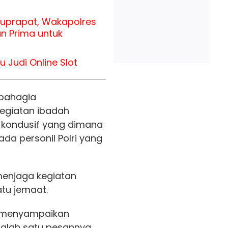
uprapat, Wakapolres
n Prima untuk
 Judi Online Slot
bahagia
giatan ibadah
kondusif yang dimana
da personil Polri yang
menjaga kegiatan
atu jemaat.
 menyampaikan
alah satu pesannya