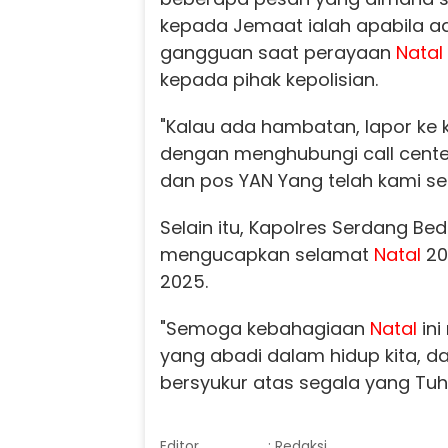
kepada Jemaat ialah apabila a
gangguan saat perayaan
Natal
kepada pihak kepolisian.
"Kalau ada hambatan, lapor ke k
dengan menghubungi call center
dan pos YAN Yang telah kami sed
Selain itu, Kapolres Serdang Be
mengucapkan selamat
Natal
20
2025.
"Semoga kebahagiaan
Natal
in
yang abadi dalam hidup kita, d
bersyukur atas segala yang Tuha
Editor
: Redaksi