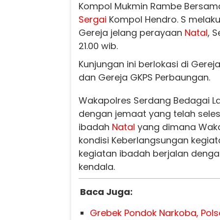
Kompol Mukmin Rambe Bersama
Sergai
Kompol Hendro. S melak
Gereja jelang perayaan
Natal
, 
21.00 wib.
Kunjungan ini berlokasi di Gere
dan Gereja GKPS Perbaungan.
Wakapolres Serdang Bedagai La
dengan jemaat yang telah sele
ibadah
Natal
yang dimana Wak
kondisi Keberlangsungan kegia
kegiatan ibadah berjalan denga
kendala.
Baca Juga:
Grebek Pondok Narkoba, Pols