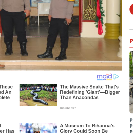
P
P
P
P