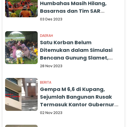
Humbahas Masih Hilang,
Basarnas dan Tim SAR
Perluas Area Pencarian
03 Des 2023
DAERAH
Satu Korban Belum
Ditemukan dalam Simulasi
Bencana Gunung Slamet,
BPBD Masih Lakukan
28 Nov 2023
Pencarian
BERITA
Gempa M 6,6 di Kupang,
Sejumlah Bangunan Rusak
Termasuk Kantor Gubernur
NTT dan Kantor Bupati
02 Nov 2023
Kupang