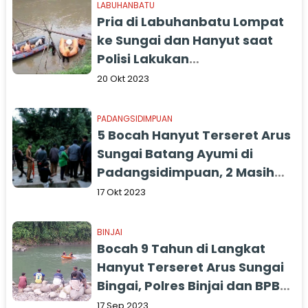
LABUHANBATU
Pria di Labuhanbatu Lompat
ke Sungai dan Hanyut saat
Polisi Lakukan
Penggerebekan
20 Okt 2023
PADANGSIDIMPUAN
5 Bocah Hanyut Terseret Arus
Sungai Batang Ayumi di
Padangsidimpuan, 2 Masih
Hilang
17 Okt 2023
BINJAI
Bocah 9 Tahun di Langkat
Hanyut Terseret Arus Sungai
Bingai, Polres Binjai dan BPBD
Lakukan Pencarian
17 Sep 2023