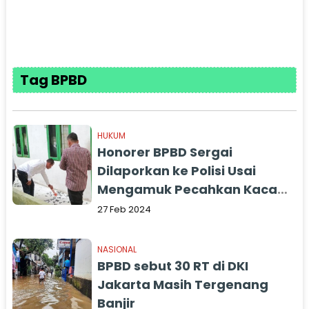
Tag BPBD
HUKUM
Honorer BPBD Sergai
Dilaporkan ke Polisi Usai
Mengamuk Pecahkan Kaca
Kantor
27 Feb 2024
NASIONAL
BPBD sebut 30 RT di DKI
Jakarta Masih Tergenang
Banjir