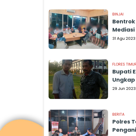
BINJAI
Bentrok 
Mediasi
31 Agu 2023
FLORES TIMU
Bupati E
Ungkap
29 Jun 2023
BERITA
Polres T
Pengani