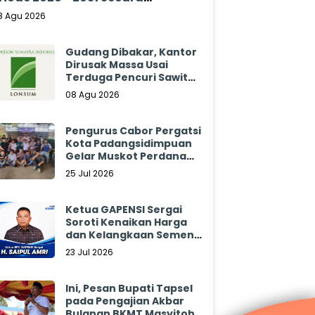
klamasi
8 Agu 2026
Gudang Dibakar, Kantor
Dirusak Massa Usai
Terduga Pencuri Sawit
Tewas: Manajemen
08 Agu 2026
Sibulan Estate Bungkam
Pengurus Cabor Pergatsi
Kota Padangsidimpuan
Gelar Muskot Perdana
2026 - 2030
25 Jul 2026
Ketua GAPENSI Sergai
Soroti Kenaikan Harga
dan Kelangkaan Semen,
Minta Pemerintah
23 Jul 2026
Segera Bertindak
Ini, Pesan Bupati Tapsel
pada Pengajian Akbar
Bulanan BKMT Masyitoh