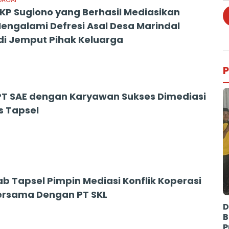
AKP Sugiono yang Berhasil Mediasikan
engalami Defresi Asal Desa Marindal
di Jemput Pihak Keluarga
4
P
 PT SAE dengan Karyawan Sukses Dimediasi
s Tapsel
4
b Tapsel Pimpin Mediasi Konflik Koperasi
ersama Dengan PT SKL
D
4
B
P