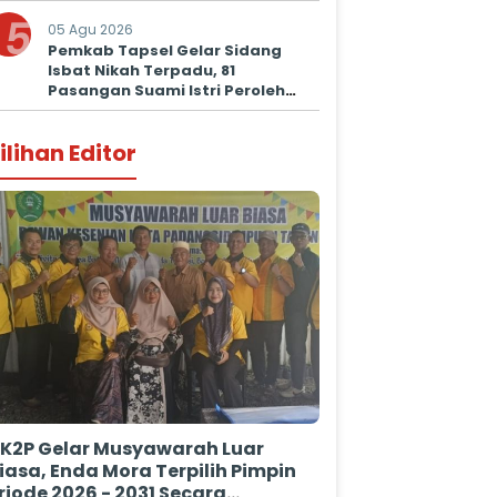
5
05 Agu 2026
Pemkab Tapsel Gelar Sidang
Isbat Nikah Terpadu, 81
Pasangan Suami Istri Peroleh
Kepastian Hukum
ilihan Editor
K2P Gelar Musyawarah Luar
iasa, Enda Mora Terpilih Pimpin
riode 2026 - 2031 Secara