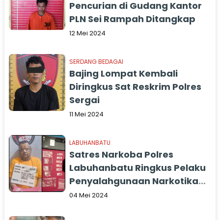
Pencurian di Gudang Kantor
PLN Sei Rampah Ditangkap
12 Mei 2024
SERDANG BEDAGAI
Bajing Lompat Kembali
Diringkus Sat Reskrim Polres
Sergai
11 Mei 2024
LABUHANBATU
Satres Narkoba Polres
Labuhanbatu Ringkus Pelaku
Penyalahgunaan Narkotika
Jenis Sabu
04 Mei 2024