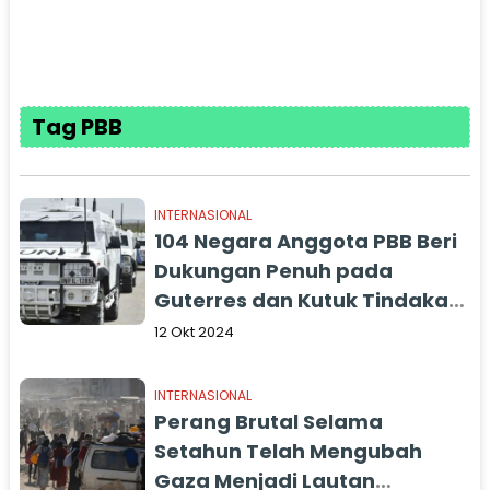
Tag PBB
INTERNASIONAL
104 Negara Anggota PBB Beri
Dukungan Penuh pada
Guterres dan Kutuk Tindakan
Israel
12 Okt 2024
INTERNASIONAL
Perang Brutal Selama
Setahun Telah Mengubah
Gaza Menjadi Lautan