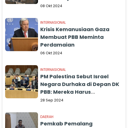
Reruntuhan dan Kuburan
08 Okt 2024
INTERNASIONAL
Krisis Kemanusiaan Gaza
Membuat PBB Meminta
Perdamaian
06 Okt 2024
INTERNASIONAL
PM Palestina Sebut Israel
Negara Durhaka di Depan DK
PBB: Mereka Harus
Bertanggungjawab atas
28 Sep 2024
Kejahatan yang Dilakukan di
Gaza
DAERAH
Pemkab Pemalang