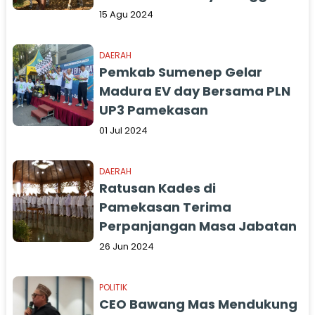
Wisata di Pamekasan
15 Agu 2024
DAERAH
Pemkab Sumenep Gelar
Madura EV day Bersama PLN
UP3 Pamekasan
01 Jul 2024
DAERAH
Ratusan Kades di
Pamekasan Terima
Perpanjangan Masa Jabatan
26 Jun 2024
POLITIK
CEO Bawang Mas Mendukung