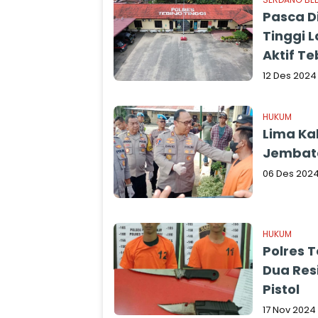
Pasca Di
Tinggi 
Aktif Te
12 Des 2024
HUKUM
Lima Kal
Jembata
06 Des 202
HUKUM
Polres 
Dua Res
Pistol
17 Nov 2024