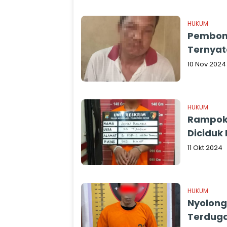
HUKUM
Pembong
Ternyata
10 Nov 2024
HUKUM
Rampok 
Diciduk
11 Okt 2024
HUKUM
Nyolong 
Terduga