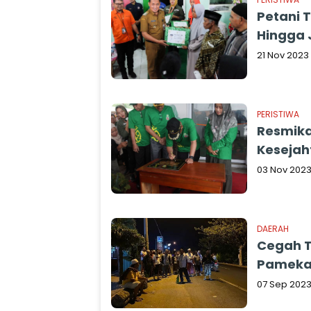
Petani 
Hingga 
21 Nov 2023
PERISTIWA
Resmik
Kesejah
03 Nov 202
DAERAH
Cegah T
Pamekas
07 Sep 202