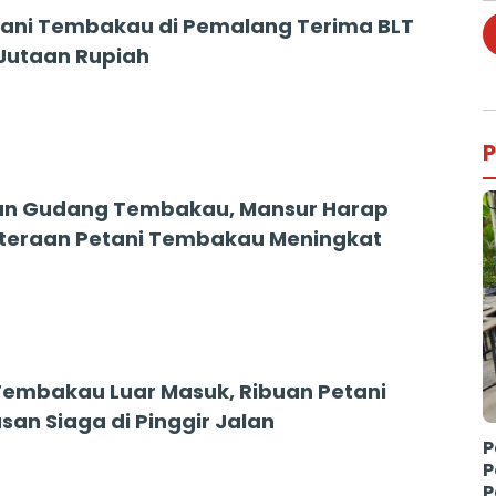
Tani Tembakau di Pemalang Terima BLT
Jutaan Rupiah
P
an Gudang Tembakau, Mansur Harap
teraan Petani Tembakau Meningkat
3
embakau Luar Masuk, Ribuan Petani
an Siaga di Pinggir Jalan
P
3
P
P