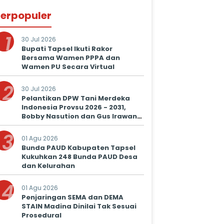
erpopuler
1
30 Jul 2026
Bupati Tapsel Ikuti Rakor
Bersama Wamen PPPA dan
Wamen PU Secara Virtual
2
30 Jul 2026
Pelantikan DPW Tani Merdeka
Indonesia Provsu 2026 - 2031,
Bobby Nasution dan Gus Irawan
Serukan Kolaborasi Wujudkan
3
Ketapang dan Kesejahteraan
01 Agu 2026
Petani
Bunda PAUD Kabupaten Tapsel
Kukuhkan 248 Bunda PAUD Desa
dan Kelurahan
4
01 Agu 2026
Penjaringan SEMA dan DEMA
STAIN Madina Dinilai Tak Sesuai
Prosedural