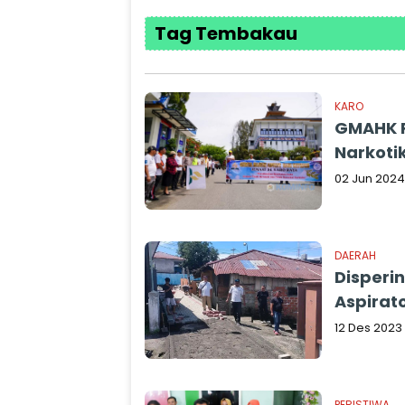
Tag Tembakau
KARO
GMAHK P
Narkoti
02 Jun 2024
DAERAH
Disperi
Aspirat
12 Des 2023
PERISTIWA