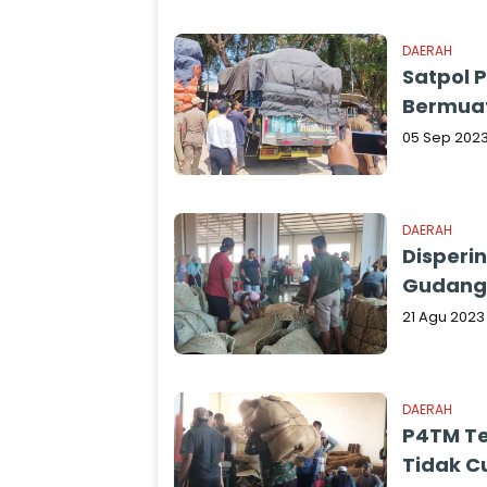
DAERAH
Satpol 
Bermua
05 Sep 202
DAERAH
Disperi
Gudang 
21 Agu 2023
DAERAH
P4TM T
Tidak C