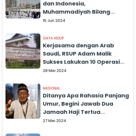
dan Indonesia,
Muhammadiyah Bilang
Begini
15 Jun 2024
GAYA HIDUP
Kerjasama dengan Arab
Saudi, RSUP Adam Malik
Sukses Lakukan 10 Operasi
Bedah Jantung dalam Waktu
28 Mei 2024
Sepekan
NASIONAL
Ditanya Apa Rahasia Panjang
Umur, Begini Jawab Dua
Jamaah Haji Tertua
Indonesia Tahun 2024
27 Mei 2024