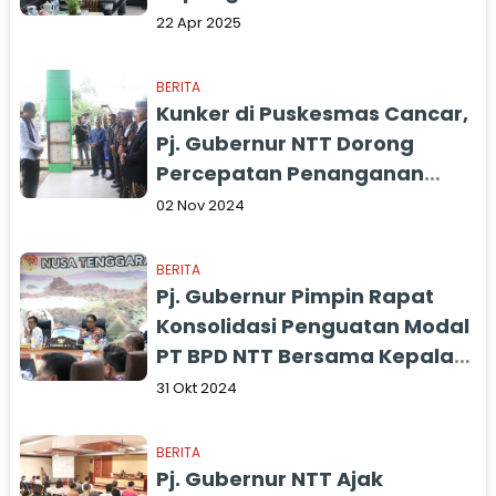
22 Apr 2025
BERITA
Kunker di Puskesmas Cancar,
Pj. Gubernur NTT Dorong
Percepatan Penanganan
Stunting
02 Nov 2024
BERITA
Pj. Gubernur Pimpin Rapat
Konsolidasi Penguatan Modal
PT BPD NTT Bersama Kepala
Daerah dan Pimpinan DPRD
31 Okt 2024
se-NTT
BERITA
Pj. Gubernur NTT Ajak