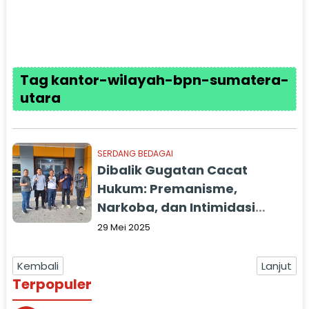
Tag kantor-wilayah-bpn-sumatera-
utara
SERDANG BEDAGAI
Dibalik Gugatan Cacat
Hukum: Premanisme,
Narkoba, dan Intimidasi
terhadap Petani
29 Mei 2025
Kembali
Lanjut
Terpopuler